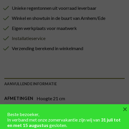
Unieke regentonnen uit voorraad leverbaar
Winkel en showtuin in de buurt van Arnhem/Ede
Eigen werkplaats voor maatwerk
Installatieservice
Verzending berekend in winkelmand
AANVULLENDE INFORMATIE
Hoogte 21 cm
AFMETINGEN
×
Gegalvaniseerd
,
hardhout
,
Hout
,
ijzer
,
MATERIAAL
Beste bezoeker,
Metaal
In verband met onze zomervakantie zijn wij van
31 juli tot
en met 15 augustus
gesloten.
onbehandeld, rood-bruin
KLEUR HOUT