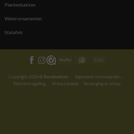
Plantenbakken
Waterornamenten
Statafels
PayPal
IDeal
Bank
Transfer
Copyright 2026 ©
Rondomton
.
Algemene voorwaarden
.
Klachtenregeling
.
Privacy beleid
.
Bezorging & retour