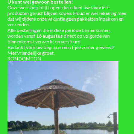
U kunt wel gewoon bestellen!
Onze webshop blijft open, dus u kunt uw favoriete
houtlook bruin, zwart
KLEUR
producten gerust blijven kopen. Houd er wel rekening mee
dat wij tijdens onze vakantie geen pakketten inpakken en
3-5 werkdagen
LEVERTIJD
verzenden.
Alle bestellingen die in deze periode binnenkomen,
worden vanaf
16 augustus
direct op volgorde van
binnenkomst verwerkt en verstuurd.
Bedankt voor uw begrip en een fijne zomer gewenst!
VAAK SAMEN GEKOCHT
Met vriendelijke groet,
RONDOMTON
TOEVOEGEN
TOEVOEGEN
AAN
AAN
VERLANGLIJST
VERLANGLIJST
DIVERSEN
ACCESSOIRES
Lijnolie gekookt voor regenton of
Kunststof regentonvulautomaat