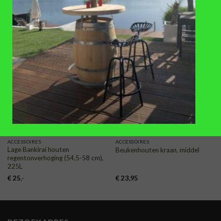
plantenbak, 1 liter
(diameter 70-80 mm)
€
11,95
€
14,50
TOEVOEGEN
TOEVOEGEN
AAN
AAN
VERLANGLIJST
VERLANGLIJST
ACCESSOIRES
ACCESSOIRES
Lage Bankirai houten
Beukenhouten kraan, middel
regentonverhoging (54,5-58 cm),
225L
€
25
,-
€
23,95