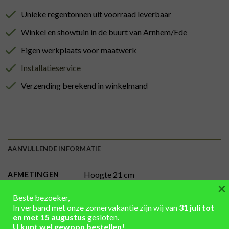
Unieke regentonnen uit voorraad leverbaar
Winkel en showtuin in de buurt van Arnhem/Ede
Eigen werkplaats voor maatwerk
Installatieservice
Verzending berekend in winkelmand
AANVULLENDE INFORMATIE
Hoogte 21 cm
AFMETINGEN
×
hardhout
,
Hout
,
ijzer
,
Metaal
MATERIAAL
Beste bezoeker,
In verband met onze zomervakantie zijn wij van
31 juli tot
onbehandeld, rood-bruin
KLEUR HOUT
en met 15 augustus
gesloten.
U kunt wel gewoon bestellen!