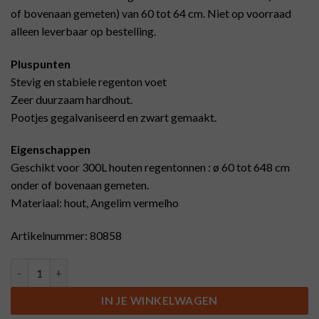
of bovenaan gemeten) van 60 tot 64 cm. Niet op voorraad
alleen leverbaar op bestelling.
Pluspunten
Stevig en stabiele regenton voet
Zeer duurzaam hardhout.
Pootjes gegalvaniseerd en zwart gemaakt.
Eigenschappen
Geschikt voor 300L houten regentonnen : ø 60 tot 648 cm
onder of bovenaan gemeten.
Materiaal: hout, Angelim vermelho
Artikelnummer: 80858
Regenton voet hout en ijzer, zwart, 60 tot 64cm, 300L aantal
IN JE WINKELWAGEN