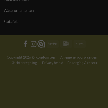
Waterornamenten
Statafels
PayPal
IDeal
Bank
Transfer
Copyright 2026 ©
Rondomton
.
Algemene voorwaarden
.
Klachtenregeling
.
Privacy beleid
.
Bezorging & retour