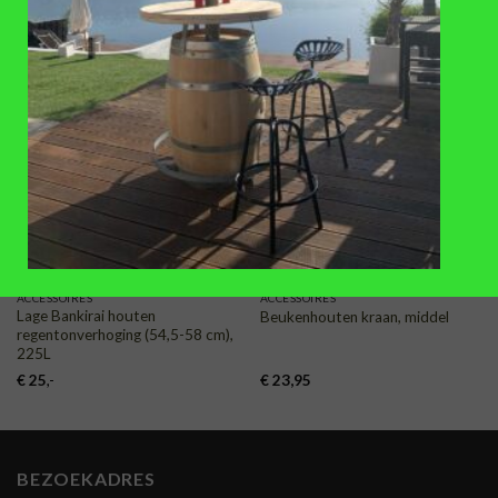
€
11,95
€
14,50
TOEVOEGEN
TOEVOEGEN
AAN
AAN
VERLANGLIJST
VERLANGLIJST
ACCESSOIRES
ACCESSOIRES
Lage Bankirai houten
Beukenhouten kraan, middel
regentonverhoging (54,5-58 cm),
225L
€
25
,-
€
23,95
BEZOEKADRES