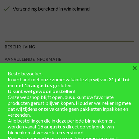
Verzending berekend in winkelmand
BESCHRIJVING
AANVULLENDE INFORMATIE
×
Beste bezoeker,
Verhoger 4x7cm 500 L ton of kuip
In verband met onze zomervakantie zijn wij van
31 juli tot
Als een regenton of plantenbak op de grond staat gaan er
en met 15 augustus
gesloten.
U kunt wel gewoon bestellen!
bijna altijd mieren en pissebedden onder.
Onze webshop blijft open, dus u kunt uw favoriete
Vooral mieren werken zand omhoog wat tegen de bodem
producten gerust blijven kopen. Houd er wel rekening mee
komt waardoor er schimmels komen en gaat het hout sneller
dat wij tijdens onze vakantie geen pakketten inpakken en
verzenden.
rotten.
Alle bestellingen die in deze periode binnenkomen,
Past perfect onder regentonnen van 500 liter of
worden vanaf
16 augustus
direct op volgorde van
plantenbakken die uit deze tonnen gezaagd zijn, Rondomton
binnenkomst verwerkt en verstuurd.
Bedankt voor uw begrip en een fijne zomer gewenst!
heeft voor elke regenton of plantenbak een passende