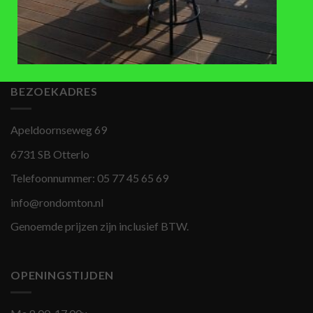
Plantenbak hout zwart 50×93
cm
€
282,50
BEZOEKADRES
Apeldoornseweg 69
6731 SB Otterlo
Telefoonnummer:
05 77 45 65 69
info@rondomton.nl
Genoemde prijzen zijn inclusief BTW.
OPENINGSTIJDEN