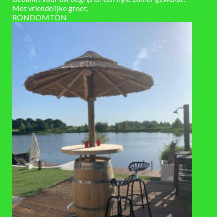
Met vriendelijke groet,
verhoger.
RONDOMTON
De verhoger is gemaakt van hardhout wat zeer lang meegaat
en is zwart gemaakt.
VAAK SAMEN GEKOCHT
TOEVOEGEN
AAN
VERLANGLIJST
PLANTENBAKKEN