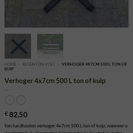
HOME
»
REGENTON VOET
»
VERHOGER 4X7CM 500 L TON OF
KUIP
Verhoger 4x7cm 500 L ton of kuip
82,50
€
Een hardhouten verhoger 4x7cm 500 L ton of kuip, wanneer u
de plantenbak of regenton hierop zet kan de wind er onder