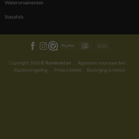
Waterornamenten
Statafels
PayPal
IDeal
Bank
Transfer
Copyright 2026 ©
Rondomton
.
Algemene voorwaarden
.
Klachtenregeling
.
Privacy beleid
.
Bezorging & retour