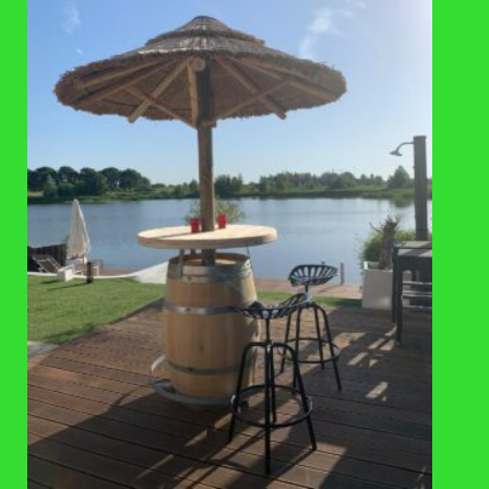
afhaal: direct leverbaar, verzending: 1-3
LEVERTIJD
werkdagen
VAAK SAMEN GEKOCHT
TOEVOEGEN
TOEVOEGEN
AAN
AAN
VERLANGLIJST
VERLANGLIJST
ACCESSOIRES
ACCESSOIRES
Handpomp groen met
Handpomp met aansluitset, klein
aansluitset
€
94,50
€
79,50