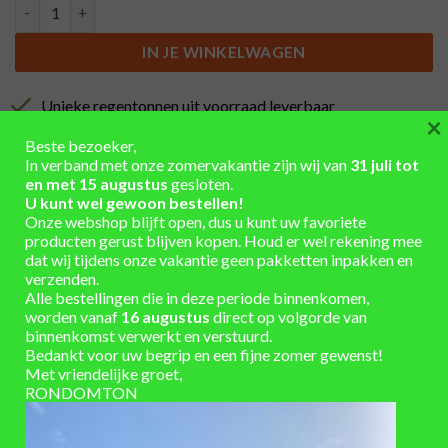
Terugslagklep voor handpomp aantal
IN JE WINKELWAGEN
Unieke regentonnen uit voorraad leverbaar
×
Winkel en showtuin in de buurt van Arnhem/Ede
Beste bezoeker,
In verband met onze zomervakantie zijn wij van
31 juli tot
Eigen werkplaats voor maatwerk
en met 15 augustus
gesloten.
U kunt wel gewoon bestellen!
Installatieservice
Onze webshop blijft open, dus u kunt uw favoriete
producten gerust blijven kopen. Houd er wel rekening mee
Verzending berekend in winkelmand
dat wij tijdens onze vakantie geen pakketten inpakken en
verzenden.
Alle bestellingen die in deze periode binnenkomen,
worden vanaf
16 augustus
direct op volgorde van
binnenkomst verwerkt en verstuurd.
Bedankt voor uw begrip en een fijne zomer gewenst!
AANVULLENDE INFORMATIE
Met vriendelijke groet,
RONDOMTON
Kunststof
,
messing
,
rvs
MATERIAAL