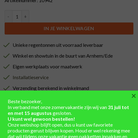
Artikelnummer: 10942
Kastanjehouten regenton met kraan (150L) aantal
IN JE WINKELWAGEN
Unieke regentonnen uit voorraad leverbaar
Winkel en showtuin in de buurt van Arnhem/Ede
Eigen werkplaats voor maatwerk
Installatieservice
Verzending berekend in winkelmand
×
Beste bezoeker,
In verband met onze zomervakantie zijn wij van
31 juli tot
en met 15 augustus
gesloten.
U kunt wel gewoon bestellen!
Onze webshop blijft open, dus u kunt uw favoriete
AANVULLENDE INFORMATIE
producten gerust blijven kopen. Houd er wel rekening mee
dat wij tijdens onze vakantie geen pakketten inpakken en