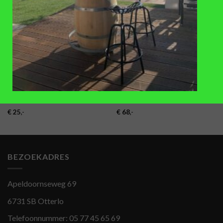
AAN
AAN
VERLANGLIJST
VERLANGLIJST
ACCESSOIRES
REGENTONNEN
Lage Bankirai houten
Regentonvulautomaat van zink
regentonverhoger (46,5-50cm)
(diameter 80mm)
150L
€
25
,-
€
68
,-
BEZOEKADRES
Apeldoornseweg 69
6731 SB Otterlo
Telefoonnummer:
05 77 45 65 69