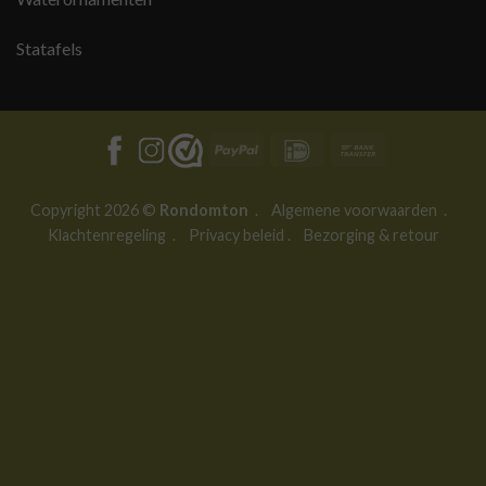
Statafels
PayPal
IDeal
Bank
Transfer
Copyright 2026 ©
Rondomton
.
Algemene voorwaarden
.
Klachtenregeling
.
Privacy beleid
.
Bezorging & retour