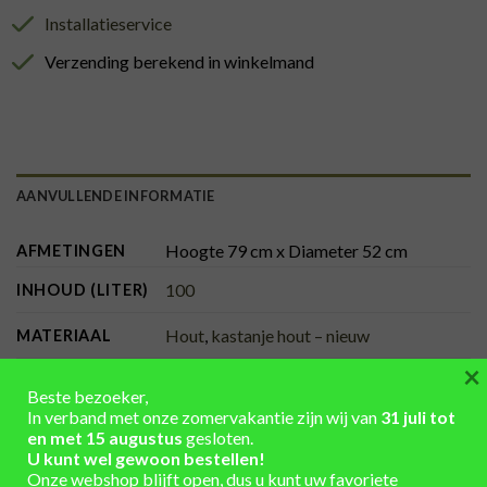
Installatieservice
Verzending berekend in winkelmand
AANVULLENDE INFORMATIE
Hoogte 79 cm x Diameter 52 cm
AFMETINGEN
100
INHOUD (LITER)
Hout
,
kastanje hout – nieuw
MATERIAAL
×
behandeld, zwart
KLEUR BANDEN
Beste bezoeker,
In verband met onze zomervakantie zijn wij van
31 juli tot
onbehandeld
KLEUR HOUT
en met 15 augustus
gesloten.
U kunt wel gewoon bestellen!
met kraan, met losse deksel
UITVOERING
Onze webshop blijft open, dus u kunt uw favoriete