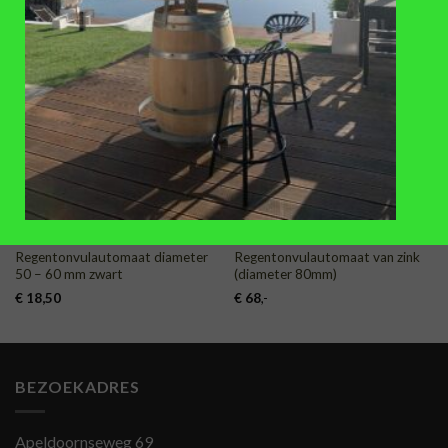
TOEVOEGEN
TOEVOEGEN
AAN
AAN
VERLANGLIJST
VERLANGLIJST
REGENTONNEN
REGENTONNEN
Regentonvulautomaat diameter
Regentonvulautomaat van zink
50 – 60 mm zwart
(diameter 80mm)
€
18,50
€
68
,-
BEZOEKADRES
Apeldoornseweg 69