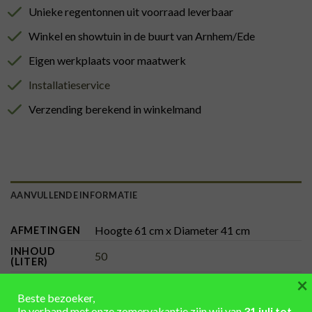
Unieke regentonnen uit voorraad leverbaar
Winkel en showtuin in de buurt van Arnhem/Ede
Eigen werkplaats voor maatwerk
Installatieservice
Verzending berekend in winkelmand
AANVULLENDE INFORMATIE
Hoogte 61 cm x Diameter 41 cm
AFMETINGEN
INHOUD
50
(LITER)
×
Hout
,
kastanje hout – nieuw
MATERIAAL
Beste bezoeker,
In verband met onze zomervakantie zijn wij van
31 juli tot