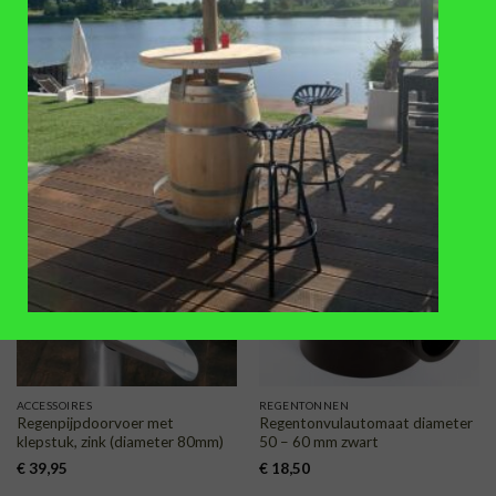
ACCESSOIRES
ACCESSOIRES
Ketting van gegalvaniseerd ijzer,
Kunststof regentonvulautomaat
kleine schakel
(diameter 70-80 mm)
€
16
,-
€
14,50
TOEVOEGEN
TOEVOEGEN
AAN
AAN
VERLANGLIJST
VERLANGLIJST
ACCESSOIRES
REGENTONNEN
Regenpijpdoorvoer met
Regentonvulautomaat diameter
klepstuk, zink (diameter 80mm)
50 – 60 mm zwart
€
39,95
€
18,50