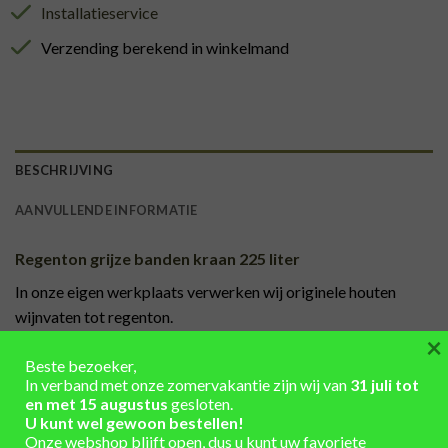
Installatieservice
Verzending berekend in winkelmand
BESCHRIJVING
AANVULLENDE INFORMATIE
Regenton grijze banden kraan 225 liter
In onze eigen werkplaats verwerken wij originele houten
wijnvaten tot regenton.
×
We halen de bovenste banden eraf en kunnen dan de deksel
Beste bezoeker,
eruit halen, eikenhouten handgreep erop en aan de binnenkant
In verband met onze zomervakantie zijn wij van
31 juli tot
een plankje voor extra stevigheid, banden er weer om en
en met 15 augustus
gesloten.
klaar.
U kunt wel gewoon bestellen!
Onze webshop blijft open, dus u kunt uw favoriete