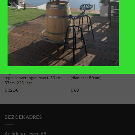
TOEVOEGEN
TOEVOEGEN
AAN
AAN
VERLANGLIJST
VERLANGLIJST
ACCESSOIRES
REGENTONNEN
Lage hardhouten
Regentonvulautomaat van zink
regentonverhoger, zwart, 53 tot
(diameter 80mm)
57cm, 225 liter
€
32,50
€
68
,-
BEZOEKADRES
Apeldoornseweg 69