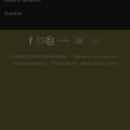
Statafels
PayPal
IDeal
Bank
Transfer
Copyright 2026 ©
Rondomton
.
Algemene voorwaarden
.
Klachtenregeling
.
Privacy beleid
.
Bezorging & retour