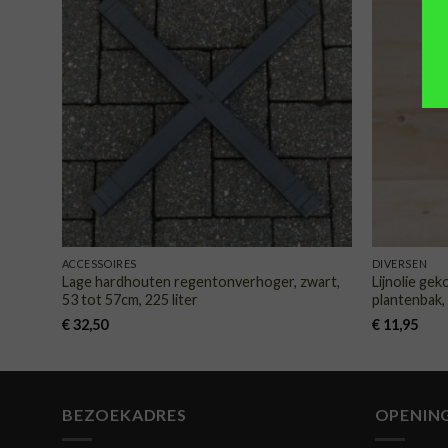
TOEVOEGEN
AAN
VERLANGLIJST
ACCESSOIRES
DIVERSEN
Lage hardhouten regentonverhoger, zwart,
Lijnolie ge
53 tot 57cm, 225 liter
plantenbak, 
€
32,50
€
11,95
BEZOEKADRES
OPENIN