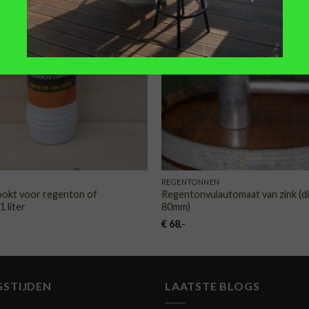
TOEVOEGEN
TOE
AAN
VERLANGLIJST
VERLA
REGENTONNEN
kookt voor regenton of
Regentonvulautomaat van zink (d
1 liter
80mm)
€
68
,-
GSTIJDEN
LAATSTE BLOGS