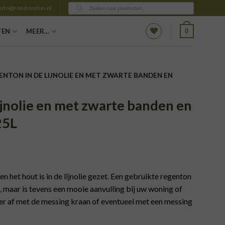
Producten
info@rondomton.nl
zoeken
0
TEN
MEER…
ENTON IN DE LIJNOLIE EN MET ZWARTE BANDEN EN
ijnolie en met zwarte banden en
25L
 het hout is in de lijnolie gezet. Een gebruikte regenton
 maar is tevens een mooie aanvulling bij uw woning of
er af met de messing kraan of eventueel met een messing