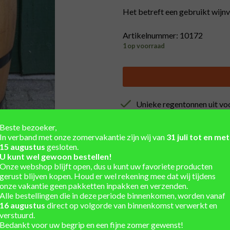
Het betreft een gebruikt wijnv
Artikelnummer: 10172
1 op voorraad
Unieke regentonnen uit vo
Winkel en showtuin in de 
Beste bezoeker,
In verband met onze zomervakantie zijn wij van
31 juli tot en met
Eigen werkplaats voor ma
15 augustus
gesloten.
U kunt wel gewoon bestellen!
Installatieservice
Onze webshop blijft open, dus u kunt uw favoriete producten
gerust blijven kopen. Houd er wel rekening mee dat wij tijdens
Verzending berekend in w
onze vakantie geen pakketten inpakken en verzenden.
Alle bestellingen die in deze periode binnenkomen, worden vanaf
16 augustus
direct op volgorde van binnenkomst verwerkt en
verstuurd.
Bedankt voor uw begrip en een fijne zomer gewenst!