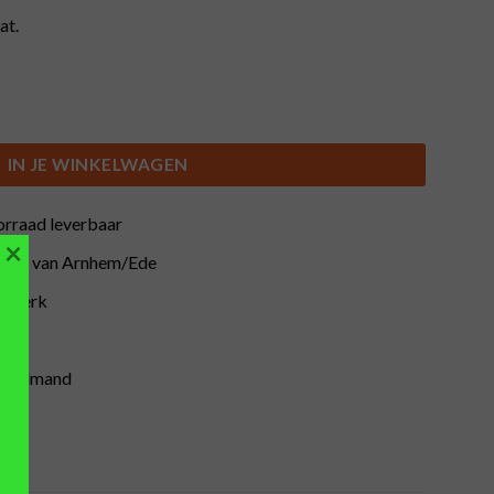
at.
IN JE WINKELWAGEN
orraad leverbaar
×
buurt van Arnhem/Ede
atwerk
inkelmand