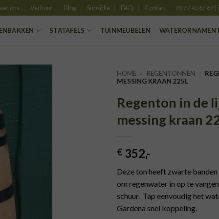
ver ons
Verhuur
Blog
Subsidie
FAQ
Contact
05 77 45 65 69
|
ENBAKKEN
STATAFELS
TUINMEUBELEN
WATERORNAMEN
HOME
»
REGENTONNEN
»
REG
MESSING KRAAN 225L
Regenton in de l
EVOEGEN
AAN
messing kraan 2
LANGLIJST
352
,-
€
Deze ton heeft zwarte banden en
om regenwater in op te vangen,
schuur. Tap eenvoudig het wat
Gardena snel koppeling.