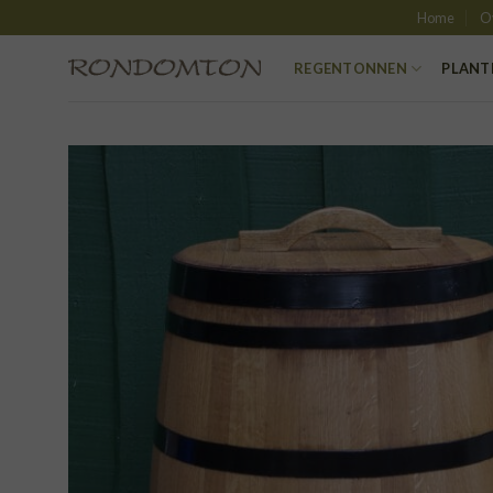
Skip
Home
O
to
content
REGENTONNEN
PLANT
TO
VER