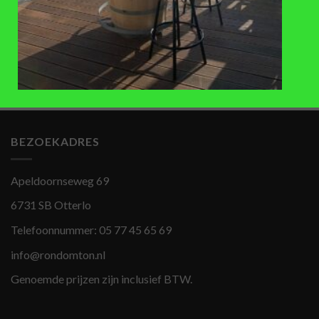
ACCESSOIRES
REGENTONNEN
Regentonvulautomaat van zink
Messing snelkoppeling ¾ kraan
(diameter 80mm)
€
12,95
€
68
,-
BEZOEKADRES
Apeldoornseweg 69
6731 SB Otterlo
Telefoonnummer:
05 77 45 65 69
info@rondomton.nl
Genoemde prijzen zijn inclusief BTW.