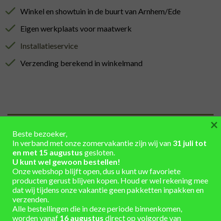
Winkel en showtuin in de buurt van Arnhem/Ede
Eigen werkplaats voor maatwerk
Installatieservice
Verzending berekend in winkelmand
×
AANVULLENDE INFORMATIE
Beste bezoeker,
In verband met onze zomervakantie zijn wij van
31 juli tot
Hoogte 121 cm x Diameter 76 cm
AFMETINGEN
en met 15 augustus
gesloten.
U kunt wel gewoon bestellen!
INHOUD
300
Onze webshop blijft open, dus u kunt uw favoriete
(LITER)
producten gerust blijven kopen. Houd er wel rekening mee
Eiken hout – gebruikt
MATERIAAL
dat wij tijdens onze vakantie geen pakketten inpakken en
verzenden.
Alle bestellingen die in deze periode binnenkomen,
deels roestig of wit uitgeslagen banden,
KLEUR
worden vanaf
16 augustus
direct op volgorde van
BANDEN
gegalvaniseerd, onbehandeld