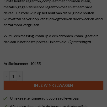
Grote houten regenton, compleet met chromen kraan,
metalen gegalvaniseerde regentonvoet en afneembare
deksel. De rode wijn op het hout van dit originele houten
wijnvat zal na verloop van tijd wegtrekken door weer en wind
en zal mooi vergrijzen.
Wilt u een messing kraan i.p.v. een chromen kraan? geef dit
dan aan in het bestelportaal, in het veld:
Opmerkingen.
Artikelnummer: 10455
Regenton met voet en chromen kraan, 300 liter. aantal
IN JE WINKELWAGEN
Unieke regentonnen uit voorraad leverbaar
Winkel en showtuin in de buurt van Arnhem/Ede