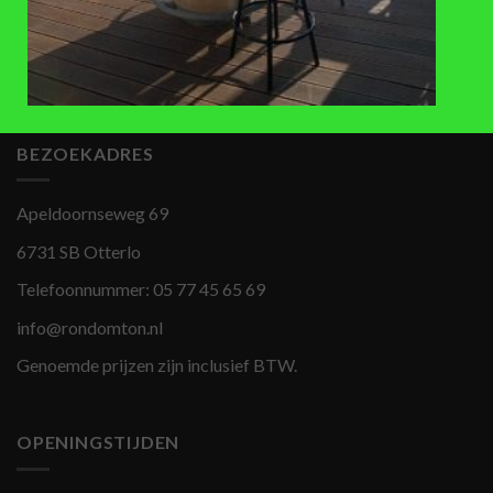
Regentonvulautomaat van zink
Chroom snelkoppeling ¾ kraan
(diameter 80mm)
€
12,95
€
68
,-
BEZOEKADRES
Apeldoornseweg 69
6731 SB Otterlo
Telefoonnummer:
05 77 45 65 69
info@rondomton.nl
Genoemde prijzen zijn inclusief BTW.
OPENINGSTIJDEN