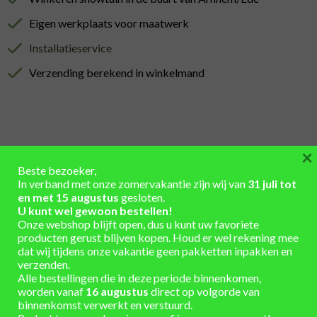
Eigen werkplaats voor maatwerk
Installatieservice
Verzending berekend in winkelmand
×
AANVULLENDE INFORMATIE
Beste bezoeker,
In verband met onze zomervakantie zijn wij van
31 juli tot
Hoogte 121 cm x Diameter 76 cm
AFMETINGEN
en met 15 augustus
gesloten.
U kunt wel gewoon bestellen!
INHOUD
300
Onze webshop blijft open, dus u kunt uw favoriete
(LITER)
producten gerust blijven kopen. Houd er wel rekening mee
dat wij tijdens onze vakantie geen pakketten inpakken en
Eiken hout – gebruikt
MATERIAAL
verzenden.
Alle bestellingen die in deze periode binnenkomen,
KLEUR
gegalvaniseerd, onbehandeld
BANDEN
worden vanaf
16 augustus
direct op volgorde van
binnenkomst verwerkt en verstuurd.
onbehandeld
KLEUR HOUT