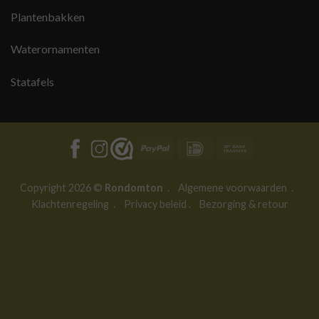
Plantenbakken
Waterornamenten
Statafels
PayPal
IDeal
Bank
Transfer
Copyright 2026 ©
Rondomton
.
Algemene voorwaarden
.
Klachtenregeling
.
Privacy beleid
.
Bezorging & retour