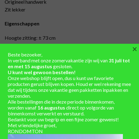
Origineel handwerk
Zit lekker
Eigenschappen
Hoogte zitting: ± 73 cm
Zitting: 30 cm
×
Materiaal: eikenhout, gemaakt van duigen uit een gebruikt
Beste bezoeker,
In verband met onze zomervakantie zijn wij van
31 juli tot
wijnvat
en met 15 augustus
gesloten.
U kunt wel gewoon bestellen!
Artikelnummer: 75702
Onze webshop blijft open, dus u kunt uw favoriete
producten gerust blijven kopen. Houd er wel rekening mee
Barkruk met zachte zitting, gemaakt van duigen uit origineel wi
dat wij tijdens onze vakantie geen pakketten inpakken en
verzenden.
Alle bestellingen die in deze periode binnenkomen,
IN JE WINKELWAGEN
worden vanaf
16 augustus
direct op volgorde van
binnenkomst verwerkt en verstuurd.
Bedankt voor uw begrip en een fijne zomer gewenst!
Unieke regentonnen uit voorraad leverbaar
Met vriendelijke groet,
Winkel en showtuin in de buurt van Arnhem/Ede
RONDOMTON