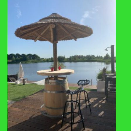
Eigen werkplaats voor maatwerk
Installatieservice
Verzending berekend in winkelmand
AANVULLENDE INFORMATIE
Lengte 35 cm x Breedte 35 cm x Hoogte 75
AFMETINGEN
cm x Diameter 35 cm
Eiken hout – gebruikt
MATERIAAL
11-15 werkdagen
LEVERTIJD