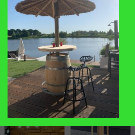
VAAK SAMEN GEKOCHT
TOEVOEGEN
TOEVOEGEN
AAN
AAN
VERLANGLIJST
VERLANGLIJST
STATAFEL
LAMPEN
Statafel in grey wash
Lamp van een duig voor 3 lampen
€
425
,-
€
120
,-
TOEVOEGEN
TOEVOEGEN
AAN
AAN
VERLANGLIJST
VERLANGLIJST