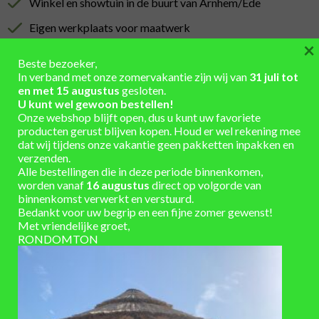
Winkel en showtuin in de buurt van Arnhem/Ede
Eigen werkplaats voor maatwerk
×
Installatieservice
Beste bezoeker,
In verband met onze zomervakantie zijn wij van
31 juli tot
Verzending berekend in winkelmand
en met 15 augustus
gesloten.
U kunt wel gewoon bestellen!
Onze webshop blijft open, dus u kunt uw favoriete
producten gerust blijven kopen. Houd er wel rekening mee
dat wij tijdens onze vakantie geen pakketten inpakken en
verzenden.
AANVULLENDE INFORMATIE
Alle bestellingen die in deze periode binnenkomen,
worden vanaf
16 augustus
direct op volgorde van
binnenkomst verwerkt en verstuurd.
beits, grey wash
KLEUR HOUT
Bedankt voor uw begrip en een fijne zomer gewenst!
Met vriendelijke groet,
6-10 werkdagen
LEVERTIJD
RONDOMTON
Eiken hout – gebruikt
MATERIAAL