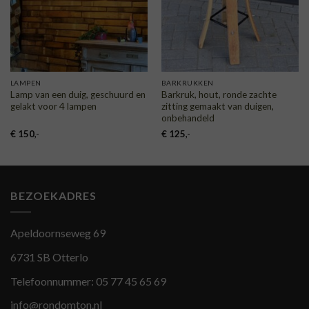
LAMPEN
BARKRUKKEN
Lamp van een duig, geschuurd en
Barkruk, hout, ronde zachte
gelakt voor 4 lampen
zitting gemaakt van duigen,
onbehandeld
€
150
,-
€
125
,-
BEZOEKADRES
Apeldoornseweg 69
6731 SB Otterlo
Telefoonnummer:
05 77 45 65 69
info@rondomton.nl