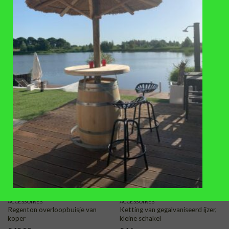
REGENTONNEN
REGENTONNEN
Regentonvulautomaat diameter
Regentonvulautomaat diameter
50 – 60 mm zwart
50 – 60 mm wit
€
18,50
€
18,50
TOEVOEGEN
TOEVOEGEN
AAN
AAN
VERLANGLIJST
VERLANGLIJST
ACCESSOIRES
ACCESSOIRES
Regenton overloopbuisje van
Ketting van gegalvaniseerd ijzer,
koper
kleine schakel