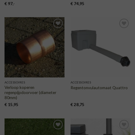
€
97
,-
€
74,95
TOEVOEGEN
TOEVOEGEN
AAN
AAN
VERLANGLIJST
VERLANGLIJST
ACCESSOIRES
ACCESSOIRES
Verloop koperen
Regentonvulautomaat Quattro
regenpijpdoorvoer (diameter
80mm)
€
15,95
€
28,75
TOEVOEGEN
TOEVOEGEN