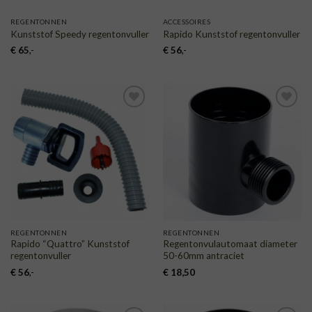
REGENTONNEN
ACCESSOIRES
Kunststof Speedy regentonvuller
Rapido Kunststof regentonvuller
€
65
,-
€
56
,-
TOEVOEGEN
TOEVOEGEN
AAN
AAN
VERLANGLIJST
VERLANGLIJST
REGENTONNEN
REGENTONNEN
Rapido “Quattro” Kunststof
Regentonvulautomaat diameter
regentonvuller
50-60mm antraciet
€
56
,-
€
18,50