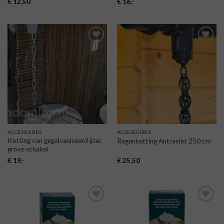
€
12,50
€
16
,-
TOEVOEGEN
TOEVOEGEN
AAN
AAN
VERLANGLIJST
VERLANGLIJST
ACCESSOIRES
ACCESSOIRES
Ketting van gegalvaniseerd ijzer,
Regenketting Antraciet 250 cm
grove schakel
€
19
,-
€
25,50
TOEVOEGEN
TOEVOEGEN
AAN
AAN