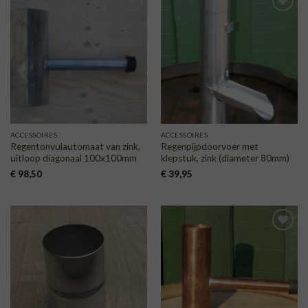
TOEVOEGEN
TOEVOEGEN
AAN
AAN
VERLANGLIJST
VERLANGLIJST
ACCESSOIRES
ACCESSOIRES
Regentonvulautomaat van zink,
Regenpijpdoorvoer met
uitloop diagonaal 100x100mm
klepstuk, zink (diameter 80mm)
€
98,50
€
39,95
TOEVOEGEN
TOEVOEGEN
AAN
AAN
VERLANGLIJST
VERLANGLIJST