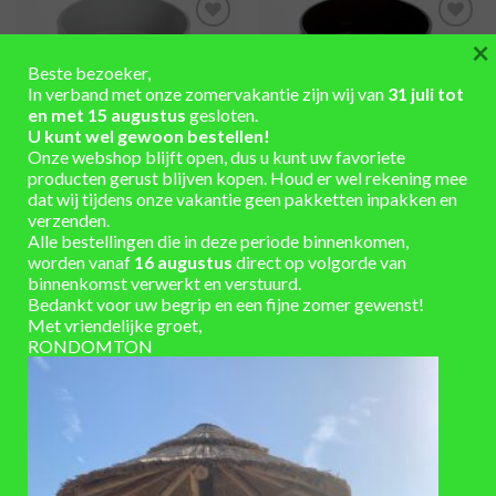
×
TOEVOEGEN
TOEVOEGEN
AAN
AAN
Beste bezoeker,
VERLANGLIJST
VERLANGLIJST
In verband met onze zomervakantie zijn wij van
31 juli tot
en met 15 augustus
gesloten.
U kunt wel gewoon bestellen!
Onze webshop blijft open, dus u kunt uw favoriete
producten gerust blijven kopen. Houd er wel rekening mee
dat wij tijdens onze vakantie geen pakketten inpakken en
verzenden.
REGENTONNEN
REGENTONNEN
Alle bestellingen die in deze periode binnenkomen,
Regentonvulautomaat diameter
Regentonvulautomaat diameter
worden vanaf
16 augustus
direct op volgorde van
50-60mm grijs
50 – 60 mm bruin
binnenkomst verwerkt en verstuurd.
€
18,50
€
18,50
Bedankt voor uw begrip en een fijne zomer gewenst!
Met vriendelijke groet,
RONDOMTON
TOEVOEGEN
TOEVOEGEN
AAN
AAN
VERLANGLIJST
VERLANGLIJST