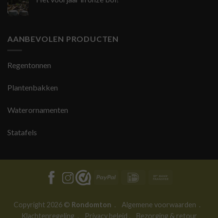
AANBEVOLEN PRODUCTEN
Regentonnen
Plantenbakken
Waterornamenten
Statafels
PayPal
IDeal
Bank
Transfer
Copyright 2026 ©
Rondomton
.
Algemene voorwaarden
.
Klachtenregeling
.
Privacy beleid
.
Bezorging & retour