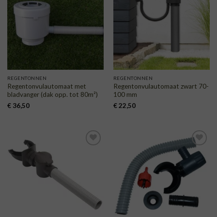
AAN
AAN
VERLANGLIJST
VERLANGLIJST
REGENTONNEN
REGENTONNEN
Regentonvulautomaat met
Regentonvulautomaat zwart 70-
bladvanger (dak opp. tot 80m²)
100 mm
€
36,50
€
22,50
TOEVOEGEN
TOEVOEGEN
AAN
AAN
VERLANGLIJST
VERLANGLIJST