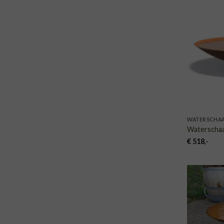
WATERSCHAA
Waterschaa
€
518
,-