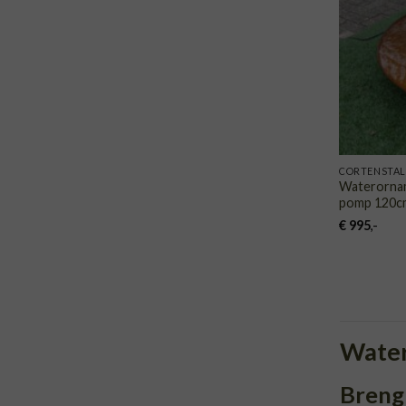
CORTENSTA
Waterornam
pomp 120c
€
995
,-
Water
Breng 