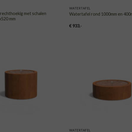
WATERTAFEL
 rechthoekig met schalen
Watertafel rond 1000mm en 40
x520 mm
€
933
,-
TOEVOEGEN
TOE
AAN
VERLANGLIJST
VERLA
WATERTAFEL