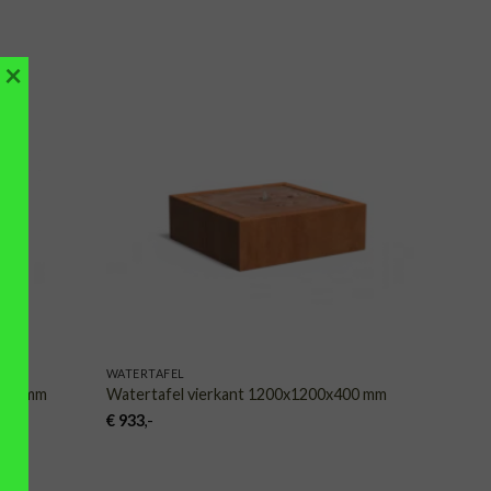
×
VOEGEN
TOEVOEGEN
AAN
AAN
NGLIJST
VERLANGLIJST
WATERTAFEL
x400 mm
Watertafel vierkant 1200x1200x400 mm
€
933
,-