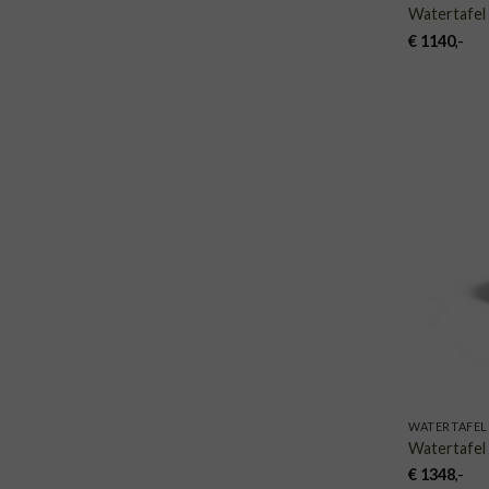
Watertafe
€
1140
,-
WATERTAFEL
Watertafe
€
1348
,-