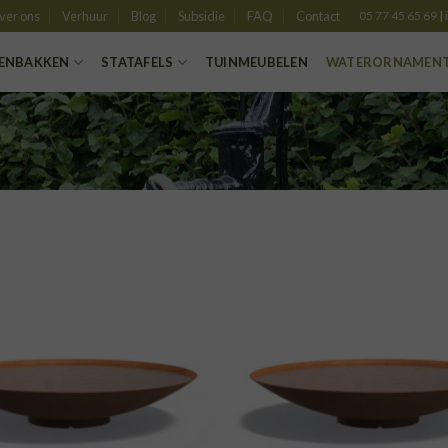
ver ons
Verhuur
Blog
Subsidie
FAQ
Contact
05 77 45 65 69
|
ENBAKKEN
STATAFELS
TUINMEUBELEN
WATERORNAMEN
TOEVOEGEN
TOE
AAN
VERLANGLIJST
VERLA