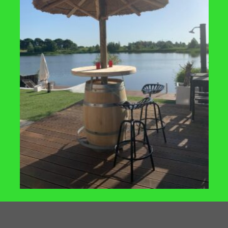
TOEVOEGEN
TOE
AAN
VERLANGLIJST
VERLA
WATERTAFEL
 vierkant 600x600x400 mm
Watertafel vierkant 800x800x40
€
674
,-
TOEVOEGEN
TOE