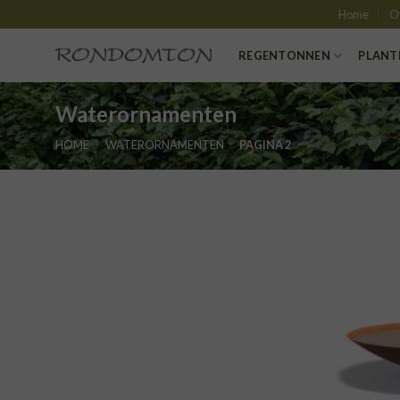
Skip
Home
O
to
content
REGENTONNEN
PLANT
Waterornamenten
HOME
»
WATERORNAMENTEN
»
PAGINA 2