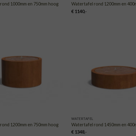
l rond 1000mm en 750mm hoog
Watertafel rond 1200mm en 40
€
1140
,-
TOEVOEGEN
TOE
AAN
VERLANGLIJST
VERLA
WATERTAFEL
l rond 1200mm en 750mm hoog
Watertafel rond 1450mm en 40
€
1348
,-