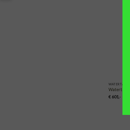
WATERTAFEL
Watertafel
€
601
,-