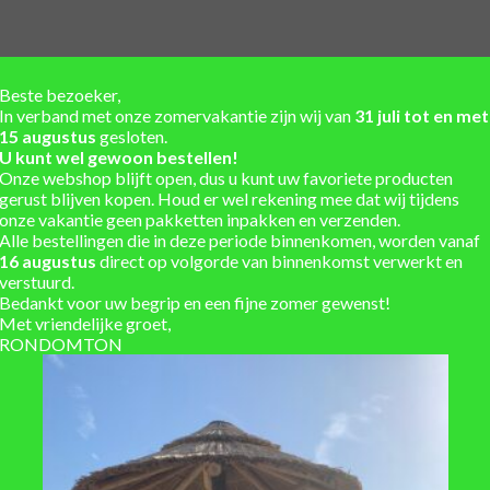
Beste bezoeker,
TOEVOEGEN
TOE
In verband met onze zomervakantie zijn wij van
31 juli tot en met
AAN
15 augustus
gesloten.
VERLANGLIJST
VERLA
U kunt wel gewoon bestellen!
Onze webshop blijft open, dus u kunt uw favoriete producten
gerust blijven kopen. Houd er wel rekening mee dat wij tijdens
onze vakantie geen pakketten inpakken en verzenden.
Alle bestellingen die in deze periode binnenkomen, worden vanaf
16 augustus
direct op volgorde van binnenkomst verwerkt en
verstuurd.
Bedankt voor uw begrip en een fijne zomer gewenst!
Met vriendelijke groet,
RONDOMTON
WATERTAFEL
l rond 800mm en 400mm hoog
Watertafel vierkant 1000x1000
€
829
,-