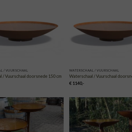
AAN
VERLANGLIJST
VERLA
L / VUURSCHAAL
WATERSCHAAL / VUURSCHAAL
l / Vuurschaal doorsnede 150 cm
Waterschaal / Vuurschaal doors
€
1140
,-
TOEVOEGEN
TOE
AAN
VERLANGLIJST
VERLA