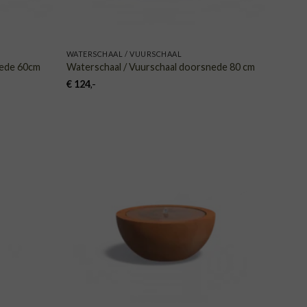
WATERSCHAAL / VUURSCHAAL
nede 60cm
Waterschaal / Vuurschaal doorsnede 80 cm
€
124
,-
VOEGEN
TOEVOEGEN
AAN
AAN
NGLIJST
VERLANGLIJST