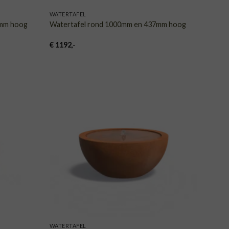
WATERTAFEL
0mm hoog
Watertafel rond 1000mm en 437mm hoog
€
1192
,-
VOEGEN
TOEVOEGEN
AAN
AAN
NGLIJST
VERLANGLIJST
WATERTAFEL