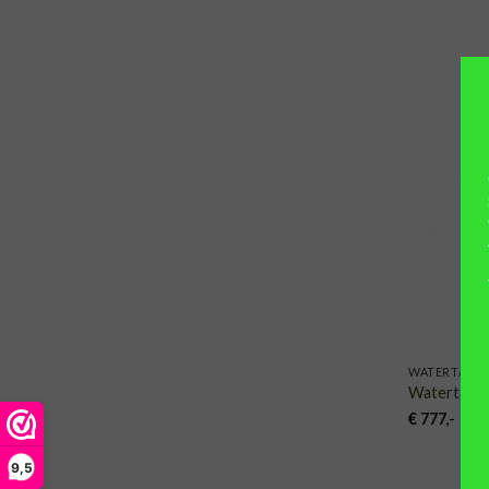
WATERTAFEL
Watertafe
€
777
,-
9,5