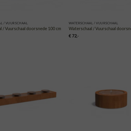
L / VUURSCHAAL
WATERSCHAAL / VUURSCHAAL
l / Vuurschaal doorsnede 100 cm
Waterschaal / Vuurschaal doors
€
72
,-
TOEVOEGEN
TOE
AAN
VERLANGLIJST
VERLA