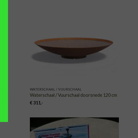
VOEGEN
TOEVOEGEN
AAN
AAN
NGLIJST
VERLANGLIJST
WATERSCHAAL / VUURSCHAAL
0 mm
Waterschaal / Vuurschaal doorsnede 120 cm
€
311
,-
VOEGEN
TOEVOEGEN