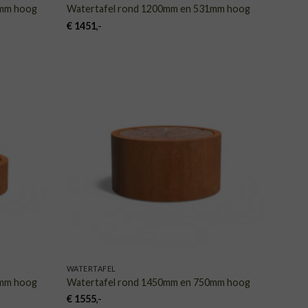
0mm hoog
Watertafel rond 1200mm en 531mm hoog
€
1451
,-
VOEGEN
TOEVOEGEN
AAN
AAN
NGLIJST
VERLANGLIJST
WATERTAFEL
0mm hoog
Watertafel rond 1450mm en 750mm hoog
€
1555
,-