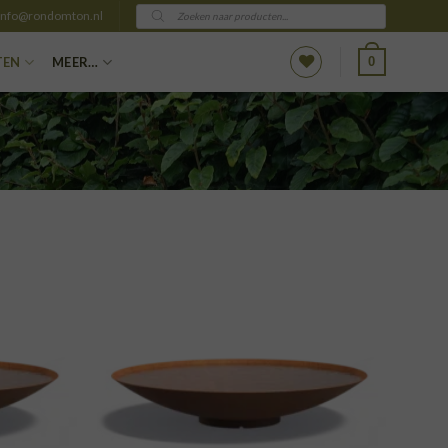
Producten
info@rondomton.nl
zoeken
0
TEN
MEER…
VOEGEN
TOEVOEGEN
AAN
AAN
NGLIJST
VERLANGLIJST