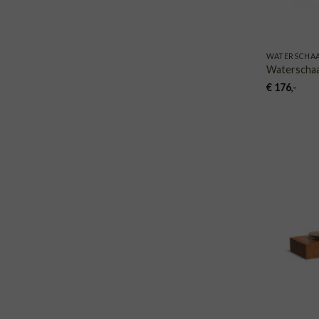
WATERSCHAA
Waterschaa
€
176
,-