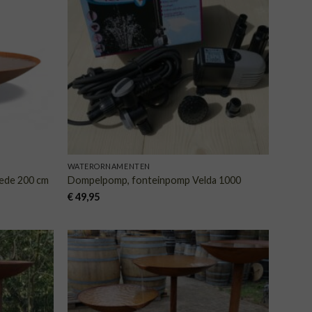
AAN
AAN
NGLIJST
VERLANGLIJST
WATERORNAMENTEN
nede 200 cm
Dompelpomp, fonteinpomp Velda 1000
€
49,95
VOEGEN
TOEVOEGEN
AAN
AAN
NGLIJST
VERLANGLIJST