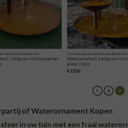
LEN WATERORNAMENTEN
CORTENSTALEN WATERORNAMENTEN
ent 3 delig van cortenstaal met
Waterornament 4 delig van corte
m
pomp 150cm
€
1550
,-
1
2
partij of Waterornament Kopen
sfeer in uw tuin met een fraai watero