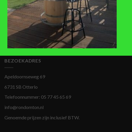
Terrastafels in de horeca
BEZOEKADRES
Apeldoornseweg 69
6731 SB Otterlo
Telefoonnummer:
05 77 45 65 69
info@rondomton.nl
Genoemde prijzen zijn inclusief BTW.