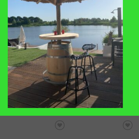
€
84
,-
€
42
,-
TOEVOEGEN
TOEVOEGEN
AAN
AAN
VERLANGLIJST
VERLANGLIJST
PLANTENBAKKEN
PLANTENBAKKEN
Plantenbak kastanje hout met
Plantenbak kastanje hout 65×60
handgrepen 33x60cm
cm
€
99
,-
€
126
,-
TOEVOEGEN
TOEVOEGEN