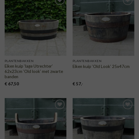
TOEVOEGEN
TOEVOEGEN
AAN
AAN
VERLANGLIJST
VERLANGLIJST
PLANTENBAKKEN
PLANTENBAKKEN
Eiken kuip ‘lage Utrechter’
Eiken kuip ‘Old Look’ 25x47cm
62x23cm ‘Old look’ met zwarte
banden
€
67,50
€
57
,-
TOEVOEGEN
TOEVOEGEN
AAN
AAN
VERLANGLIJST
VERLANGLIJST