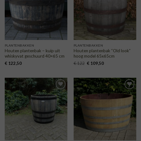
VERLANGLIJST
VERLANGLIJST
PLANTENBAKKEN
PLANTENBAKKEN
Houten plantenbak – kuip uit
Houten plantenbak “Old look”
whiskyvat geschuurd 40×65 cm
hoog model 65x65cm
Oorspronkelijke
Huidige
€
122,50
€
122
€
109,50
prijs
prijs
was:
is:
€ 122.
€ 109,50.
TOEVOEGEN
TOEVOEGEN
AAN
AAN
VERLANGLIJST
VERLANGLIJST