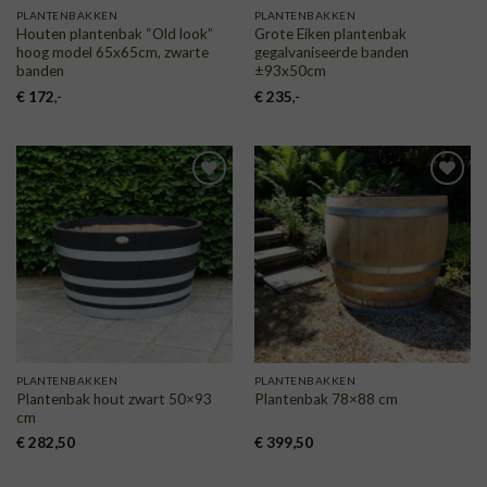
PLANTENBAKKEN
PLANTENBAKKEN
Houten plantenbak “Old look”
Grote Eiken plantenbak
hoog model 65x65cm, zwarte
gegalvaniseerde banden
banden
±93x50cm
€
172
,-
€
235
,-
TOEVOEGEN
TOEVOEGEN
AAN
AAN
VERLANGLIJST
VERLANGLIJST
PLANTENBAKKEN
PLANTENBAKKEN
Plantenbak hout zwart 50×93
Plantenbak 78×88 cm
cm
€
282,50
€
399,50