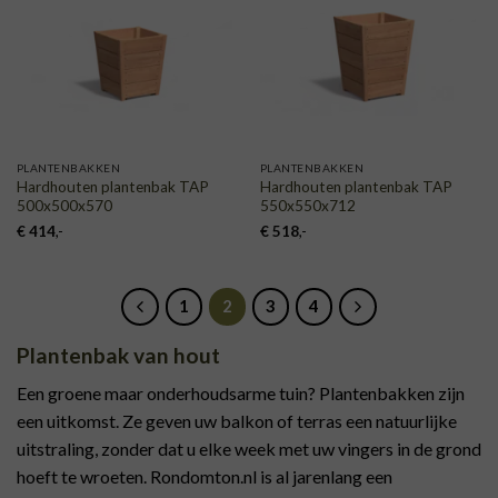
AAN
AAN
VERLANGLIJST
VERLANGLIJST
PLANTENBAKKEN
PLANTENBAKKEN
Hardhouten plantenbak TAP
Hardhouten plantenbak TAP
500x500x570
550x550x712
€
414
,-
€
518
,-
1
2
3
4
Plantenbak van hout
Een groene maar onderhoudsarme tuin? Plantenbakken zijn
een uitkomst. Ze geven uw balkon of terras een natuurlijke
uitstraling, zonder dat u elke week met uw vingers in de grond
hoeft te wroeten. Rondomton.nl is al jarenlang een