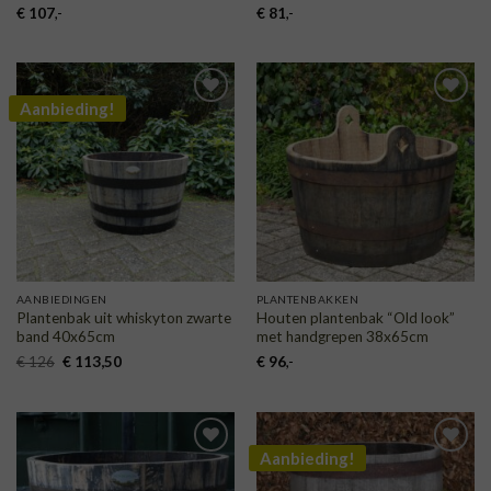
€
107
,-
€
81
,-
Aanbieding!
TOEVOEGEN
TOEVOEGEN
AAN
AAN
VERLANGLIJST
VERLANGLIJST
AANBIEDINGEN
PLANTENBAKKEN
Plantenbak uit whiskyton zwarte
Houten plantenbak “Old look”
band 40x65cm
met handgrepen 38x65cm
Oorspronkelijke
Huidige
€
126
€
113,50
€
96
,-
prijs
prijs
was:
is:
€ 126.
€ 113,50.
Aanbieding!
TOEVOEGEN
TOEVOEGEN
AAN
AAN