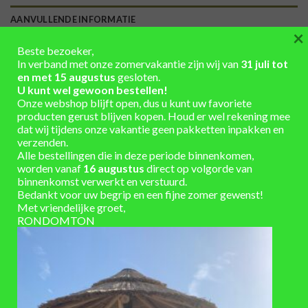
AANVULLENDE INFORMATIE
×
Beste bezoeker,
Hoogte 100 cm x Diameter 76 cm
AFMETINGEN
In verband met onze zomervakantie zijn wij van
31 juli tot
en met 15 augustus
gesloten.
300
INHOUD (LITER)
U kunt wel gewoon bestellen!
Onze webshop blijft open, dus u kunt uw favoriete
Eiken hout – gebruikt
MATERIAAL
producten gerust blijven kopen. Houd er wel rekening mee
dat wij tijdens onze vakantie geen pakketten inpakken en
gegalvaniseerd, onbehandeld
KLEUR BANDEN
verzenden.
Alle bestellingen die in deze periode binnenkomen,
onbehandeld
KLEUR HOUT
worden vanaf
16 augustus
direct op volgorde van
binnenkomst verwerkt en verstuurd.
Bedankt voor uw begrip en een fijne zomer gewenst!
1-3 werkdagen
LEVERTIJD
Met vriendelijke groet,
RONDOMTON
met kraan, met losse deksel
UITVOERING
VAAK SAMEN GEKOCHT