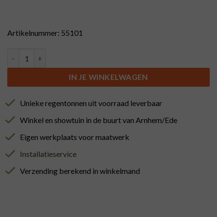
Artikelnummer: 55101
Dompelbad, dompelton (300L) met hoge messing kraan aantal
IN JE WINKELWAGEN
Unieke regentonnen uit voorraad leverbaar
Winkel en showtuin in de buurt van Arnhem/Ede
Eigen werkplaats voor maatwerk
Installatieservice
Verzending berekend in winkelmand