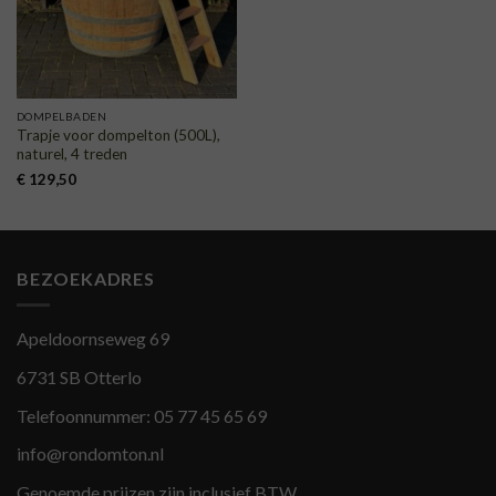
DOMPELBADEN
Trapje voor dompelton (500L),
naturel, 4 treden
€
129,50
BEZOEKADRES
Apeldoornseweg 69
6731 SB Otterlo
Telefoonnummer:
05 77 45 65 69
info@rondomton.nl
Genoemde prijzen zijn inclusief BTW.