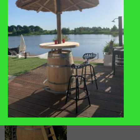
TOEVOEGEN
TOEVOEGEN
AAN
AAN
VERLANGLIJST
VERLANGLIJST
ACCESSOIRES
ACCESSOIRES
Lage Bankirai houten
Messing snelkoppeling ¾ kraan
regentonverhoger (60-63cm)
300L
€
25
,-
€
12,95
TOEVOEGEN
AAN
VERLANGLIJST