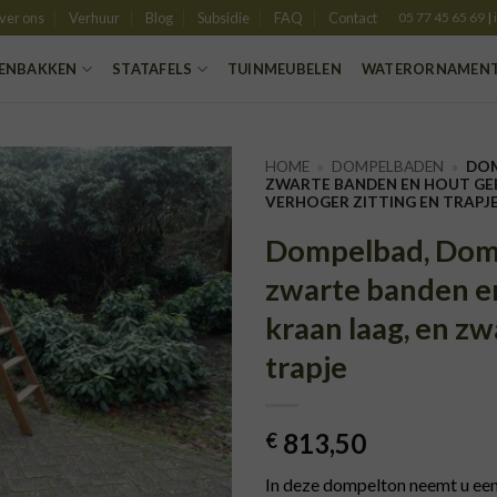
ver ons
Verhuur
Blog
Subsidie
FAQ
Contact
05 77 45 65 69
|
ENBAKKEN
STATAFELS
TUINMEUBELEN
WATERORNAMEN
HOME
»
DOMPELBADEN
»
DOM
ZWARTE BANDEN EN HOUT GEB
VERHOGER ZITTING EN TRAPJ
TOEVOEGEN
Dompelbad, Domp
AAN
VERLANGLIJST
zwarte banden e
kraan laag, en zw
trapje
813,50
€
In deze dompelton neemt u een