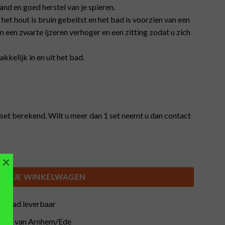
nd en goed herstel van je spieren.
het hout is bruin gebeitst en het bad is voorzien van een
n een zwarte ijzeren verhoger en een zitting zodat u zich
akkelijk in en uit het bad.
et berekend. Wilt u meer dan 1 set neemt u dan contact
×
IN JE WINKELWAGEN
orraad leverbaar
buurt van Arnhem/Ede