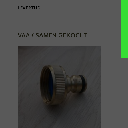
LEVERTIJD
VAAK SAMEN GEKOCHT
TOEVOEGEN
AAN
VERLANGLIJST