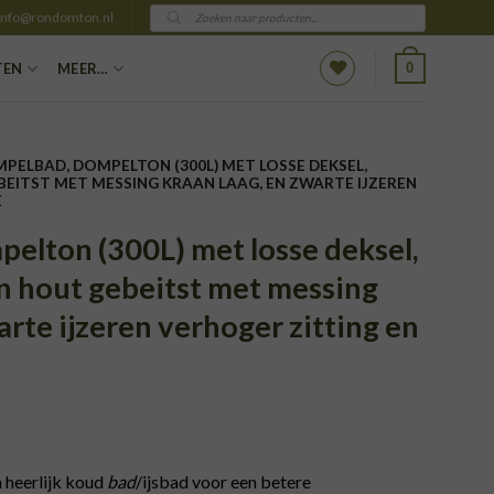
Producten
info@rondomton.nl
zoeken
0
TEN
MEER…
PELBAD, DOMPELTON (300L) MET LOSSE DEKSEL,
EITST MET MESSING KRAAN LAAG, EN ZWARTE IJZEREN
E
elton (300L) met losse deksel,
n hout gebeitst met messing
arte ijzeren verhoger zitting en
 heerlijk koud
bad
/ijsbad voor een betere