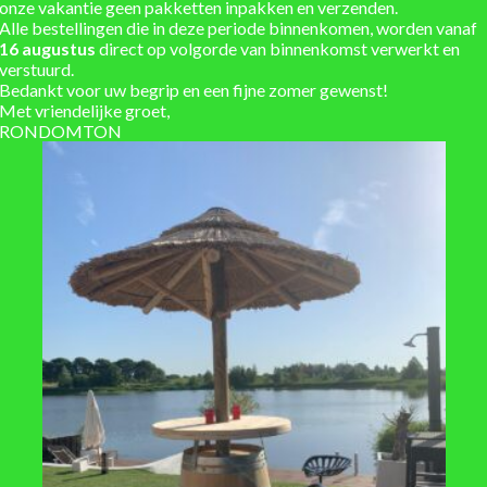
onze vakantie geen pakketten inpakken en verzenden.
Alle bestellingen die in deze periode binnenkomen, worden vanaf
Eigen werkplaats voor ma
16 augustus
direct op volgorde van binnenkomst verwerkt en
Installatieservice
verstuurd.
Bedankt voor uw begrip en een fijne zomer gewenst!
Verzending berekend in w
Met vriendelijke groet,
RONDOMTON
Hoogte 100 cm x Diameter 76 cm
300
Eiken hout – gebruikt
behandeld, zwart
behandeld, bruin, gebeitst