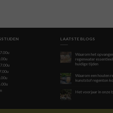
GSTIJDEN
LAATSTE BLOGS
7.00u
Waarom het opvangen
.00u
regenwater essentieel 
huidige tijden
7.00u
7.00u
Waarom een houten r
.00u
kunststof regenton k
4.00u
en
Het voorjaar in onze b