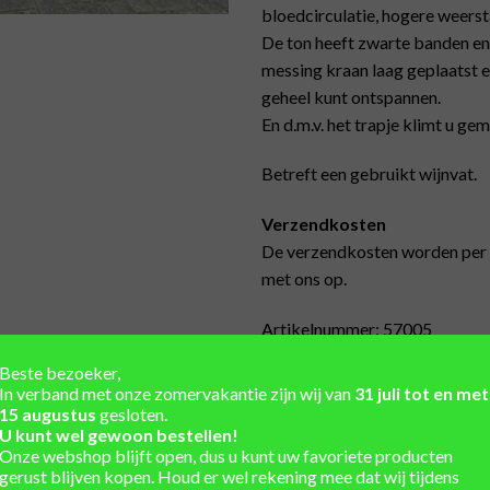
bloedcirculatie, hogere weersta
De ton heeft zwarte banden en 
messing kraan laag geplaatst e
geheel kunt ontspannen.
En d.m.v. het trapje klimt u gem
Betreft een gebruikt wijnvat.
Verzendkosten
De verzendkosten worden per s
met ons op.
Artikelnummer: 57005
Beste bezoeker,
In verband met onze zomervakantie zijn wij van
31 juli tot en met
15 augustus
gesloten.
U kunt wel gewoon bestellen!
Unieke regentonnen uit vo
Onze webshop blijft open, dus u kunt uw favoriete producten
gerust blijven kopen. Houd er wel rekening mee dat wij tijdens
Winkel en showtuin in de 