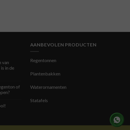
AANBEVOLEN PRODUCTEN
Regentonnen
 van
is in de
Plantenbakken
egenton of
Waterornamenten
open?
Statafels
ol!