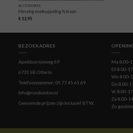
ACCESSOIRES
Messing snelkoppeling ¾ kraan
€
12,95
BEZOEKADRES
OPENIN
Apeldoornseweg 69
Ma 8.00-1
Di 8.00-17
6731 SB Otterlo
Wo 8.00-1
Telefoonnummer:
05 77 45 65 69
Do 8.00-1
Vr 8.00-17
info@rondomton.nl
Za 8.00-1
Genoemde prijzen zijn inclusief BTW.
Zo geslot