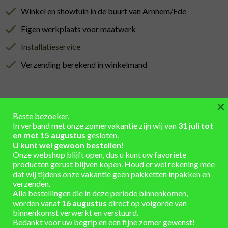
Winkel en showtuin in de buurt van Arnhem/Ede
Eigen werkplaats voor maatwerk
Installatieservice
Verzending berekend in winkelmand
×
Beste bezoeker,
In verband met onze zomervakantie zijn wij van
31 juli tot
AANVULLENDE INFORMATIE
en met 15 augustus
gesloten.
U kunt wel gewoon bestellen!
Hoogte 100 cm x Diameter 76 cm
AFMETINGEN
Onze webshop blijft open, dus u kunt uw favoriete
producten gerust blijven kopen. Houd er wel rekening mee
300
INHOUD (LITER)
dat wij tijdens onze vakantie geen pakketten inpakken en
verzenden.
Eiken hout – gebruikt
Alle bestellingen die in deze periode binnenkomen,
MATERIAAL
worden vanaf
16 augustus
direct op volgorde van
binnenkomst verwerkt en verstuurd.
behandeld, zwart
KLEUR BANDEN
Bedankt voor uw begrip en een fijne zomer gewenst!