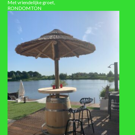
Met vriendelijke groet,
behandeld, bruin, gebeitst
KLEUR HOUT
RONDOMTON
showmodel in winkel, 6-10 werkdagen
LEVERTIJD
VAAK SAMEN GEKOCHT
TOEVOEGEN
TOEVOEGEN
AAN
AAN
VERLANGLIJST
VERLANGLIJST
ACCESSOIRES
ACCESSOIRES
Lage hardhouten
Messing snelkoppeling ¾ kraan
regentonverhoger, zwart, 60-