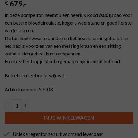
679
,-
€
In deze dompelton neemt u een heerlijk koud
bad
/ijsbad voor
een betere bloedcirculatie, hogere weerstand en goed herstel
van je spieren.
De ton heeft zwarte banden en het hout is bruin gebeitst en
het bad is voorzien van een messing kraan en een zitting
zodat u zich geheel kunt ontspannen.
En d.m.v. het trapje klimt u gemakkelijk in en uit het bad.
Betreft een gebruikt wijnvat.
Artikelnummer: 57003
Dompelbad, Dompelton (300L) met losse deksel, zwarte banden en
IN JE WINKELWAGEN
Unieke regentonnen uit voorraad leverbaar