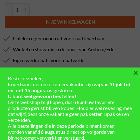
Lage Bankirai houten regentonverhoger (28-31,5cm), 30L aantal
IN JE WINKELWAGEN
Unieke regentonnen uit voorraad leverbaar
Winkel en showtuin in de buurt van Arnhem/Ede
Eigen werkplaats voor maatwerk
×
Installatieservice
Beste bezoeker,
Verzending berekend in winkelmand
In verband met onze zomervakantie zijn wij van
31 juli tot
en met 15 augustus
gesloten.
U kunt wel gewoon bestellen!
Onze webshop blijft open, dus u kunt uw favoriete
producten gerust blijven kopen. Houd er wel rekening mee
dat wij tijdens onze vakantie geen pakketten inpakken en
verzenden.
AANVULLENDE INFORMATIE
Alle bestellingen die in deze periode binnenkomen,
worden vanaf
16 augustus
direct op volgorde van
binnenkomst verwerkt en verstuurd.
Bankirai
,
hardhout
,
Hout
MATERIAAL