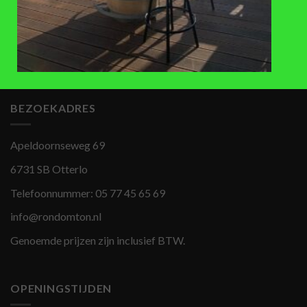
Lage Bankirai houten
regentonverhoger (28-31,5cm),
30L
€
25
,-
BEZOEKADRES
Apeldoornseweg 69
6731 SB Otterlo
Telefoonnummer:
05 77 45 65 69
info@rondomton.nl
Genoemde prijzen zijn inclusief BTW.
OPENINGSTIJDEN