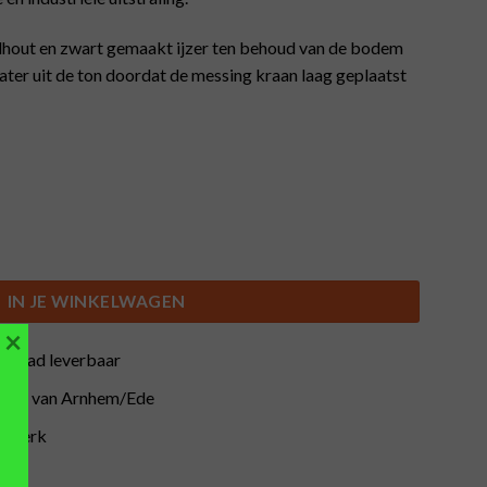
rdhout en zwart gemaakt ijzer ten behoud van de bodem
ater uit de ton doordat de messing kraan laag geplaatst
, hout/zwart ijzeren verhoger (64L) aantal
IN JE WINKELWAGEN
×
orraad leverbaar
buurt van Arnhem/Ede
atwerk