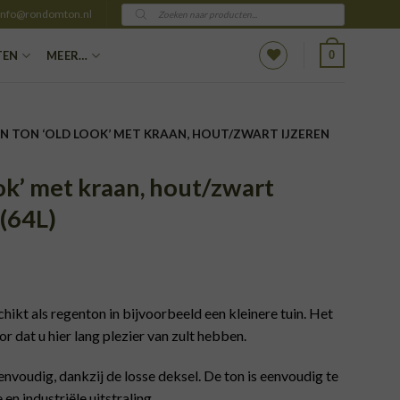
Producten
info@rondomton.nl
zoeken
0
TEN
MEER…
EN TON ‘OLD LOOK’ MET KRAAN, HOUT/ZWART IJZEREN
ok’ met kraan, hout/zwart
 (64L)
chikt als regenton in bijvoorbeeld een kleinere tuin. Het
 dat u hier lang plezier van zult hebben.
envoudig, dankzij de losse deksel. De ton is eenvoudig te
en industriële uitstraling.