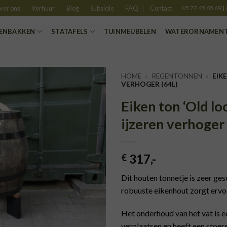
ver ons
Verhuur
Blog
Subsidie
FAQ
Contact
05 77 45 65 69
|
ENBAKKEN
STATAFELS
TUINMEUBELEN
WATERORNAMEN
HOME
»
REGENTONNEN
»
EIK
VERHOGER (64L)
Eiken ton ‘Old lo
TOEVOEGEN
AAN
ijzeren verhoger
VERLANGLIJST
317
,-
€
Dit houten tonnetje is zeer ges
robuuste eikenhout zorgt ervoor
Het onderhoud van het vat is e
verplaatsen en heeft een stoere 