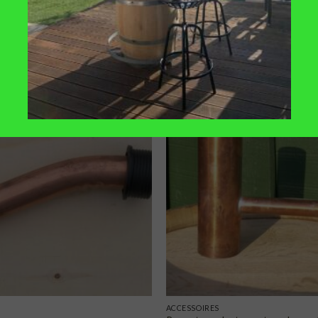
TOEVOEGEN
TOE
AAN
VERLANGLIJST
VERLA
ACCESSOIRES