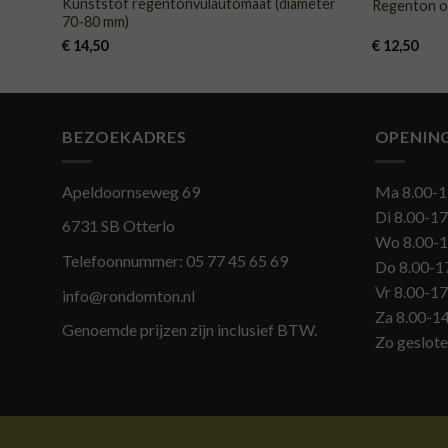
Kunststof regentonvulautomaat (diameter
Regenton o
70-80 mm)
€
14,50
€
12,50
BEZOEKADRES
OPENIN
Apeldoornseweg 69
Ma 8.00-1
Di 8.00-17
6731 SB Otterlo
Wo 8.00-1
Telefoonnummer:
05 77 45 65 69
Do 8.00-1
Vr 8.00-17
info@rondomton.nl
Za 8.00-1
Genoemde prijzen zijn inclusief BTW.
Zo geslot