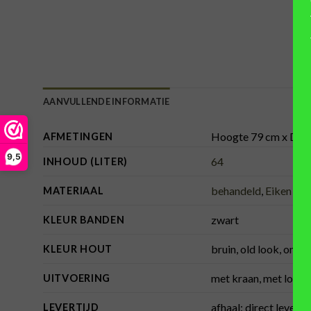
AANVULLENDE INFORMATIE
Hoogte 79 cm x Dia
AFMETINGEN
9,5
64
INHOUD (LITER)
behandeld
,
Eiken hou
MATERIAAL
zwart
KLEUR BANDEN
bruin, old look, onb
KLEUR HOUT
met kraan, met losse
UITVOERING
afhaal: direct lever
LEVERTIJD