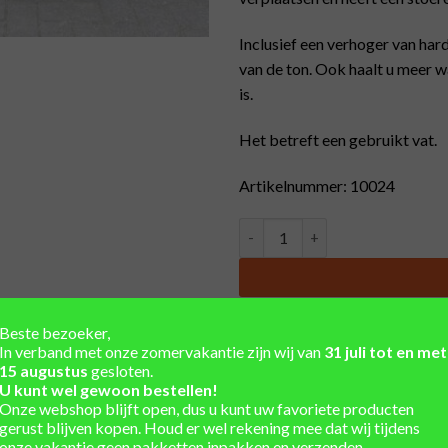
Inclusief een verhoger van ha
van de ton. Ook haalt u meer w
is.
Het betreft een gebruikt vat.
Artikelnummer: 10024
Eiken ton 'Old look' met kraan
Unieke regentonnen uit vo
Beste bezoeker,
In verband met onze zomervakantie zijn wij van
31 juli tot en met
Winkel en showtuin in de 
15 augustus
gesloten.
U kunt wel gewoon bestellen!
Eigen werkplaats voor ma
Onze webshop blijft open, dus u kunt uw favoriete producten
gerust blijven kopen. Houd er wel rekening mee dat wij tijdens
Installatieservice
onze vakantie geen pakketten inpakken en verzenden.