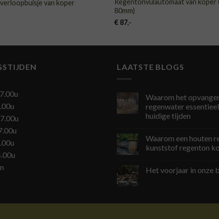
Regentonvulautomaat van koper 
verloopbuisje van koper
80mm)
€
87
,-
GSTIJDEN
LAATSTE BLOGS
7.00u
Waarom het opvangen
.00u
regenwater essentieel 
huidige tijden
7.00u
7.00u
Waarom een houten r
.00u
kunststof regenton k
4.00u
en
Het voorjaar in onze b