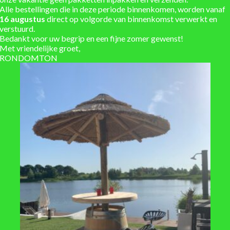
Alle bestellingen die in deze periode binnenkomen, worden vanaf
Verzending berekend in w
16 augustus
direct op volgorde van binnenkomst verwerkt en
verstuurd.
Bedankt voor uw begrip en een fijne zomer gewenst!
Met vriendelijke groet,
RONDOMTON
meter 47 cm
t – gebruikt
,
hardhout
,
Hout
,
ijzer
,
messing
,
Metaal
,
staal
ehandeld
 deksel, met regenton voet
baar, 3-5 werkdagen