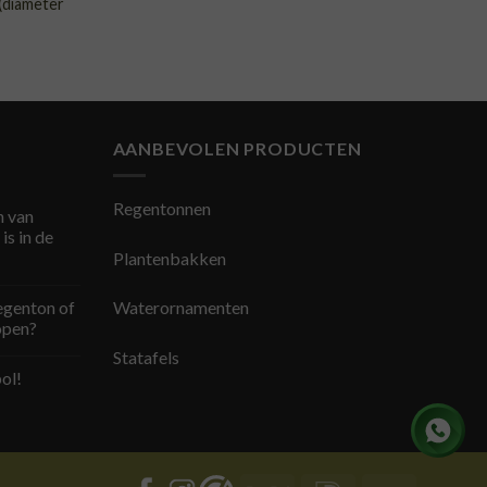
(diameter
AANBEVOLEN PRODUCTEN
Regentonnen
 van
is in de
Plantenbakken
egenton of
Waterornamenten
open?
Statafels
ol!