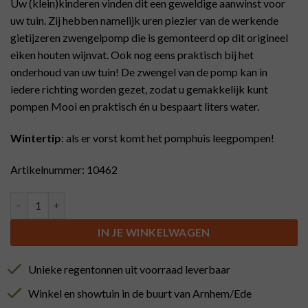
Uw (klein)kinderen vinden dit een geweldige aanwinst voor
uw tuin. Zij hebben namelijk uren plezier van de werkende
gietijzeren zwengelpomp die is gemonteerd op dit origineel
eiken houten wijnvat. Ook nog eens praktisch bij het
onderhoud van uw tuin! De zwengel van de pomp kan in
iedere richting worden gezet, zodat u gemakkelijk kunt
pompen Mooi en praktisch én u bespaart liters water.
Wintertip
: als er vorst komt het pomphuis leegpompen!
Artikelnummer: 10462
Regenton met zwarte handpomp 300 liter aantal
IN JE WINKELWAGEN
Unieke regentonnen uit voorraad leverbaar
Winkel en showtuin in de buurt van Arnhem/Ede