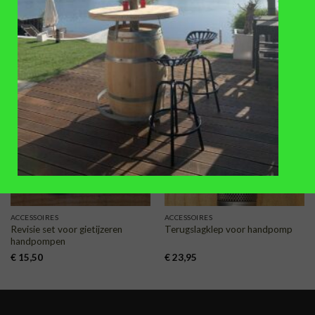
regentonverhoger (60-63cm)
(diameter 80mm)
300L
€
25
,-
€
68
,-
TOEVOEGEN
TOEVOEGEN
AAN
AAN
VERLANGLIJST
VERLANGLIJST
ACCESSOIRES
ACCESSOIRES
Revisie set voor gietijzeren
Terugslagklep voor handpomp
handpompen
€
15,50
€
23,95