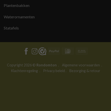
Plantenbakken
Waterornamenten
Statafels
PayPal
IDeal
Bank
Transfer
Copyright 2026 ©
Rondomton
.
Algemene voorwaarden
.
Klachtenregeling
.
Privacy beleid
.
Bezorging & retour