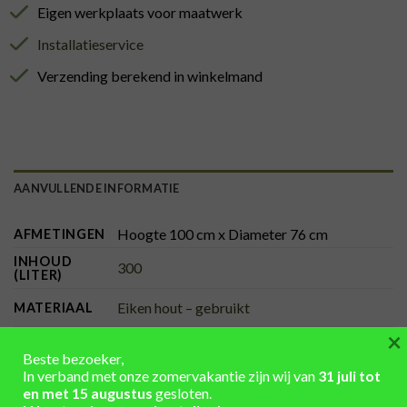
Eigen werkplaats voor maatwerk
Installatieservice
Verzending berekend in winkelmand
AANVULLENDE INFORMATIE
Hoogte 100 cm x Diameter 76 cm
AFMETINGEN
INHOUD
300
(LITER)
Eiken hout – gebruikt
MATERIAAL
×
KLEUR
gegalvaniseerd, onbehandeld
BANDEN
Beste bezoeker,
In verband met onze zomervakantie zijn wij van
31 juli tot
onbehandeld
KLEUR HOUT
en met 15 augustus
gesloten.