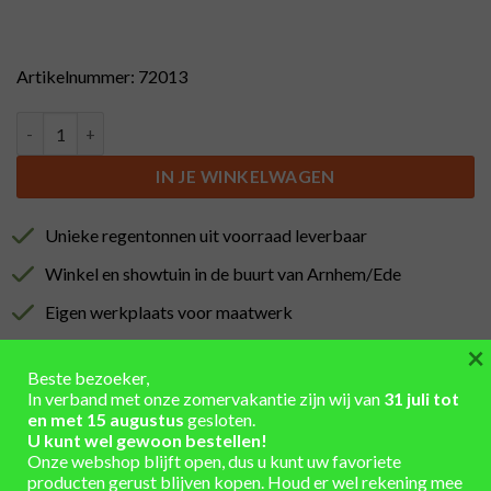
Artikelnummer: 72013
Tafeltje van wijnvat laag - geschuurd en genageld aantal
IN JE WINKELWAGEN
Unieke regentonnen uit voorraad leverbaar
Winkel en showtuin in de buurt van Arnhem/Ede
Eigen werkplaats voor maatwerk
×
Installatieservice
Beste bezoeker,
Verzending berekend in winkelmand
In verband met onze zomervakantie zijn wij van
31 juli tot
en met 15 augustus
gesloten.
U kunt wel gewoon bestellen!
Onze webshop blijft open, dus u kunt uw favoriete
producten gerust blijven kopen. Houd er wel rekening mee