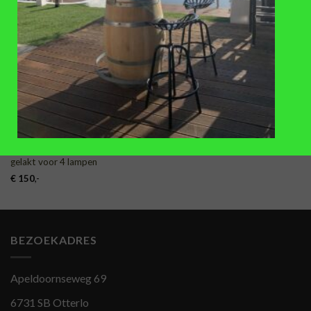
TOEVOEGEN
AAN
VERLANGLIJST
LAMPEN
Lamp van een duig, geschuurd en
gelakt voor 4 lampen
€
150
,-
BEZOEKADRES
Apeldoornseweg 69
6731 SB Otterlo