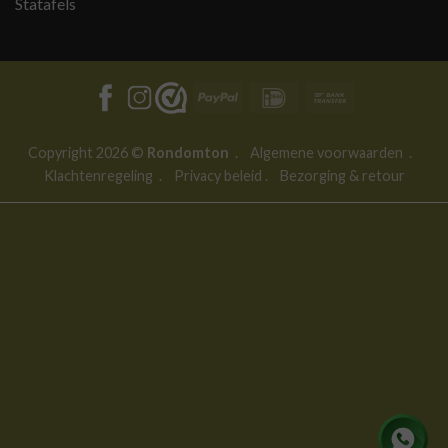
Statafels
PayPal
IDeal
Bank
Transfer
Copyright 2026 ©
Rondomton
.
Algemene voorwaarden
.
Klachtenregeling
.
Privacy beleid
.
Bezorging & retour