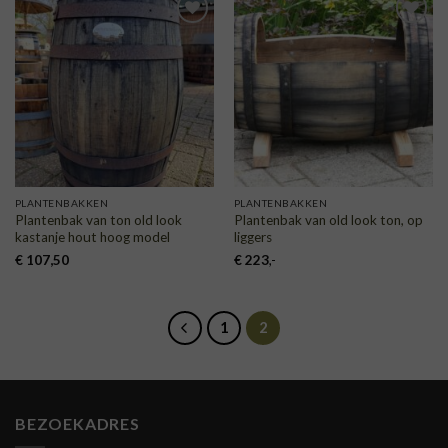
TOEVOEGEN
TOEVOEGEN
AAN
AAN
VERLANGLIJST
VERLANGLIJST
PLANTENBAKKEN
PLANTENBAKKEN
Plantenbak van ton old look
Plantenbak van old look ton, op
kastanje hout hoog model
liggers
€
107,50
€
223
,-
1
2
BEZOEKADRES