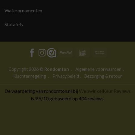
Waterornamenten
Statafels
PayPal
IDeal
Bank
Transfer
Copyright 2026 ©
Rondomton
.
Algemene voorwaarden
.
Klachtenregeling
.
Privacy beleid
.
Bezorging & retour
De waardering van rondomton.nl bij
WebwinkelKeur Reviews
is 9.5/10 gebaseerd op 404 reviews.