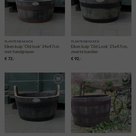
VERLANGLIJST
VERLANGLIJST
PLANTENBAKKEN
PLANTENBAKKEN
Eiken kuip ‘Old look’ 24x47cm
Eiken kuip ‘Old Look’ 25x47cm,
met handgrepen
zwarte banden
€
72
,-
€
92
,-
TOEVOEGEN
TOEVOEGEN
AAN
AAN
VERLANGLIJST
VERLANGLIJST