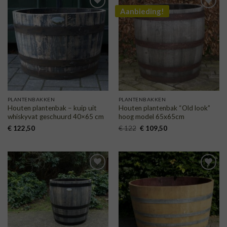
Aanbieding!
TOEVOEGEN
TOEVOEGEN
AAN
AAN
VERLANGLIJST
VERLANGLIJST
PLANTENBAKKEN
PLANTENBAKKEN
Houten plantenbak – kuip uit
Houten plantenbak “Old look”
whiskyvat geschuurd 40×65 cm
hoog model 65x65cm
Oorspronkelijke
Huidige
€
122,50
€
122
€
109,50
prijs
prijs
was:
is:
€ 122.
€ 109,50.
TOEVOEGEN
TOEVOEGEN
AAN
AAN
VERLANGLIJST
VERLANGLIJST