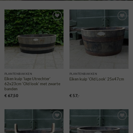
TOEVOEGEN
TOEVOEGEN
AAN
AAN
VERLANGLIJST
VERLANGLIJST
PLANTENBAKKEN
PLANTENBAKKEN
Eiken kuip ‘lage Utrechter’
Eiken kuip ‘Old Look’ 25x47cm
62x23cm ‘Old look’ met zwarte
banden
€
67,50
€
57
,-
TOEVOEGEN
TOEVOEGEN
AAN
AAN