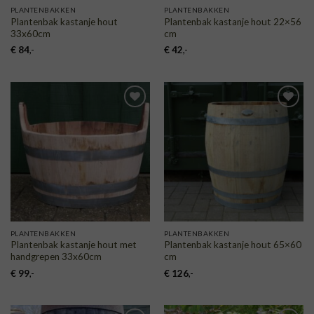
PLANTENBAKKEN
PLANTENBAKKEN
Plantenbak kastanje hout
Plantenbak kastanje hout 22×56
33x60cm
cm
€
84
,-
€
42
,-
TOEVOEGEN
TOEVOEGEN
AAN
AAN
VERLANGLIJST
VERLANGLIJST
PLANTENBAKKEN
PLANTENBAKKEN
Plantenbak kastanje hout met
Plantenbak kastanje hout 65×60
handgrepen 33x60cm
cm
€
99
,-
€
126
,-