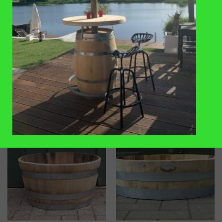
VERLANGLIJST
VERLANGLIJST
PLANTENBAKKEN
PLANTENBAKKEN
Plantenbak kastanje hout
Plantenbak kastanje hout met
32x51cm
handgrepen 32x51cm
€
69
,-
€
84
,-
TOEVOEGEN
TOEVOEGEN
AAN
AAN
VERLANGLIJST
VERLANGLIJST