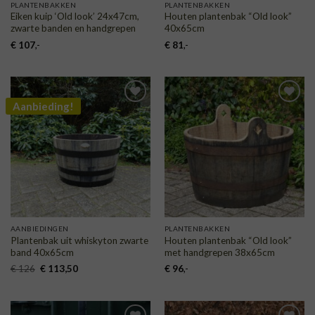
PLANTENBAKKEN
PLANTENBAKKEN
Eiken kuip ‘Old look’ 24x47cm,
Houten plantenbak “Old look”
zwarte banden en handgrepen
40x65cm
€
107
,-
€
81
,-
Aanbieding!
TOEVOEGEN
TOEVOEGEN
AAN
AAN
VERLANGLIJST
VERLANGLIJST
AANBIEDINGEN
PLANTENBAKKEN
Plantenbak uit whiskyton zwarte
Houten plantenbak “Old look”
band 40x65cm
met handgrepen 38x65cm
Oorspronkelijke
Huidige
€
126
€
113,50
€
96
,-
prijs
prijs
was:
is:
€ 126.
€ 113,50.